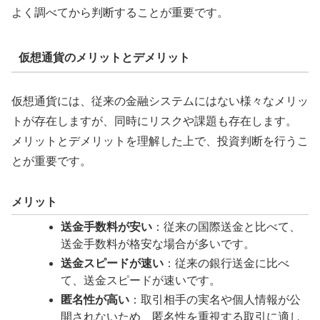
よく調べてから判断することが重要です。
仮想通貨のメリットとデメリット
仮想通貨には、従来の金融システムにはない様々なメリッ
トが存在しますが、同時にリスクや課題も存在します。
メリットとデメリットを理解した上で、投資判断を行うこ
とが重要です。
メリット
送金手数料が安い
：従来の国際送金と比べて、
送金手数料が格安な場合が多いです。
送金スピードが速い
：従来の銀行送金に比べ
て、送金スピードが速いです。
匿名性が高い
：取引相手の実名や個人情報が公
開されないため、匿名性を重視する取引に適し