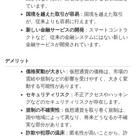
ています。
国境を越えた取引が容易
：国境を越えた取引
が、従来よりも容易に行えます。
新しい金融サービスの開発
：スマートコントラ
クトなど、従来の金融システムにはない新しい
金融サービスが開発されています。
デメリット
価格変動が大きい
：仮想通貨の価格は、市場の
需給や規制などの影響を受けやすく、大きく変
動する可能性があります。
セキュリティリスク
：不正アクセスやハッキン
グなどのセキュリティリスクが存在します。
規制の不確実性
：仮想通貨を取り巻く規制は、
国や地域によって異なり、将来どうなるか不確
実な部分があります。
詐欺や犯罪の温床
：匿名性が高いことから、詐