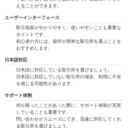
えることができます。
ユーザーインターフェース
取引画面が分かりやすく、使いやすいことも重要な
ポイントです。
初心者の方には、操作が簡単な取引所を選ぶことを
おすすめします。
日本語対応
日本語に対応している取引所を選びましょう。
日本語に対応していない取引所の場合、利用に不安
を感じる可能性があります。
サポート体制
何か困ったことがあった際に、サポート体制が充実
していることも重要です。
問い合わせがスムーズにでき、迅速に対応してくれ
る取引所を選びましょう。