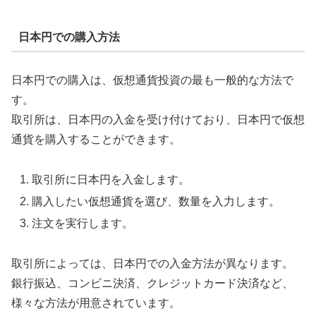
日本円での購入方法
日本円での購入は、仮想通貨投資の最も一般的な方法で
す。
取引所は、日本円の入金を受け付けており、日本円で仮想
通貨を購入することができます。
取引所に日本円を入金します。
購入したい仮想通貨を選び、数量を入力します。
注文を実行します。
取引所によっては、日本円での入金方法が異なります。
銀行振込、コンビニ決済、クレジットカード決済など、
様々な方法が用意されています。