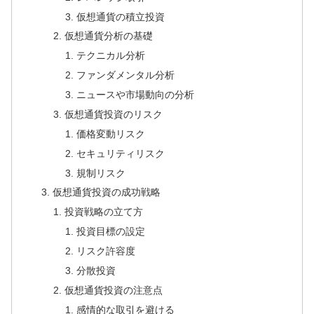
仮想通貨の積立投資
仮想通貨分析の基礎
テクニカル分析
ファンダメンタル分析
ニュースや市場動向の分析
仮想通貨投資のリスク
価格変動リスク
セキュリティリスク
規制リスク
仮想通貨投資の成功戦略
投資戦略の立て方
投資目標の設定
リスク許容度
分散投資
仮想通貨投資の注意点
感情的な取引を避ける