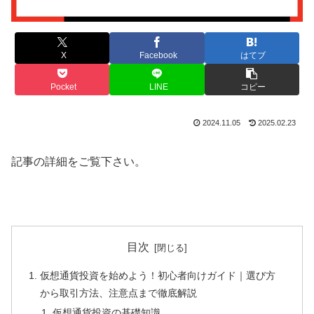
X
Facebook
はてブ
Pocket
LINE
コピー
2024.11.05
2025.02.23
記事の詳細をご覧下さい。
目次
仮想通貨投資を始めよう！初心者向けガイド｜選び方
から取引方法、注意点まで徹底解説
仮想通貨投資の基礎知識