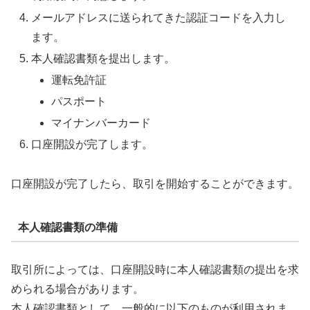
メールアドレスに送られてきた認証コードを入力し
ます。
本人確認書類を提出します。
運転免許証
パスポート
マイナンバーカード
口座開設が完了します。
口座開設が完了したら、取引を開始することができます。
本人確認書類の準備
取引所によっては、口座開設時に本人確認書類の提出を求
められる場合があります。
本人確認書類として、一般的に以下のものが利用されま