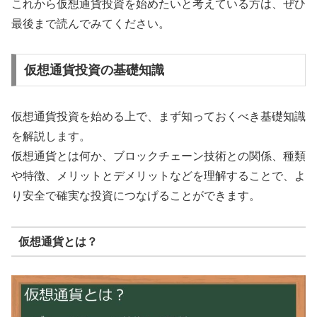
これから仮想通貨投資を始めたいと考えている方は、ぜひ
最後まで読んでみてください。
仮想通貨投資の基礎知識
仮想通貨投資を始める上で、まず知っておくべき基礎知識
を解説します。
仮想通貨とは何か、ブロックチェーン技術との関係、種類
や特徴、メリットとデメリットなどを理解することで、よ
り安全で確実な投資につなげることができます。
仮想通貨とは？