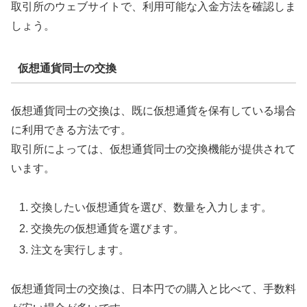
取引所のウェブサイトで、利用可能な入金方法を確認しま
しょう。
仮想通貨同士の交換
仮想通貨同士の交換は、既に仮想通貨を保有している場合
に利用できる方法です。
取引所によっては、仮想通貨同士の交換機能が提供されて
います。
交換したい仮想通貨を選び、数量を入力します。
交換先の仮想通貨を選びます。
注文を実行します。
仮想通貨同士の交換は、日本円での購入と比べて、手数料