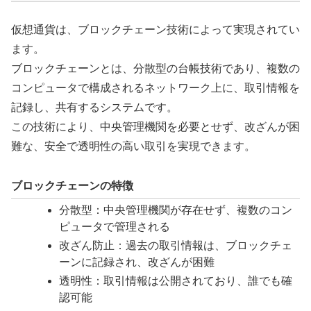
仮想通貨は、ブロックチェーン技術によって実現されてい
ます。
ブロックチェーンとは、分散型の台帳技術であり、複数の
コンピュータで構成されるネットワーク上に、取引情報を
記録し、共有するシステムです。
この技術により、中央管理機関を必要とせず、改ざんが困
難な、安全で透明性の高い取引を実現できます。
ブロックチェーンの特徴
分散型：中央管理機関が存在せず、複数のコン
ピュータで管理される
改ざん防止：過去の取引情報は、ブロックチェ
ーンに記録され、改ざんが困難
透明性：取引情報は公開されており、誰でも確
認可能