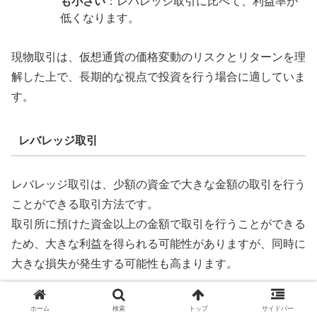
も小さい
：レバレッジ取引に比べて、利益率が
低くなります。
現物取引は、仮想通貨の価格変動のリスクとリターンを理
解した上で、長期的な視点で投資を行う場合に適していま
す。
レバレッジ取引
レバレッジ取引は、少額の資金で大きな金額の取引を行う
ことができる取引方法です。
取引所に預けた資金以上の金額で取引を行うことができる
ため、大きな利益を得られる可能性がありますが、同時に
大きな損失が発生する可能性も高まります。
レバレッジ取引のメリット
ホーム
検索
トップ
サイドバー