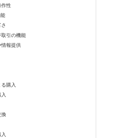
操作性
機能
富さ
ジ取引の機能
や情報提供
よる購入
購入
交換
購入