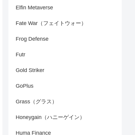
Elfin Metaverse
Fate War（フェイトウォー）
Frog Defense
Futr
Gold Striker
GoPlus
Grass（グラス）
Honeygain（ハニーゲイン）
Huma Finance