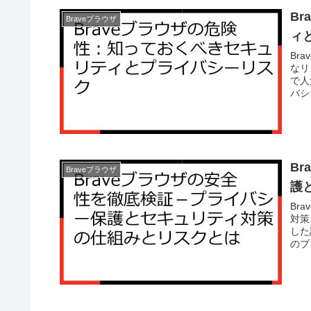
B
Braveブラウザ
ィ
Br
なリ
で人
バシ
B
Braveブラウザ
護
Br
対策
した
のブ