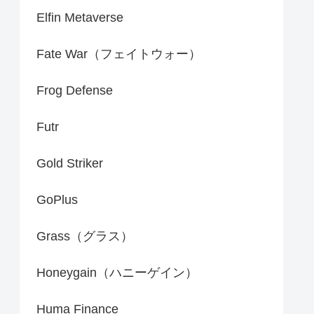
Elfin Metaverse
Fate War（フェイトウォー）
Frog Defense
Futr
Gold Striker
GoPlus
Grass（グラス）
Honeygain（ハニーゲイン）
Huma Finance