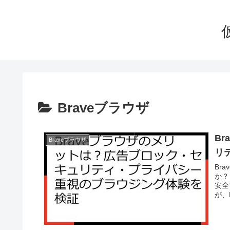
Braveブラウザ
B
Braveブラウザ
リ
Br
か？
安全
が、