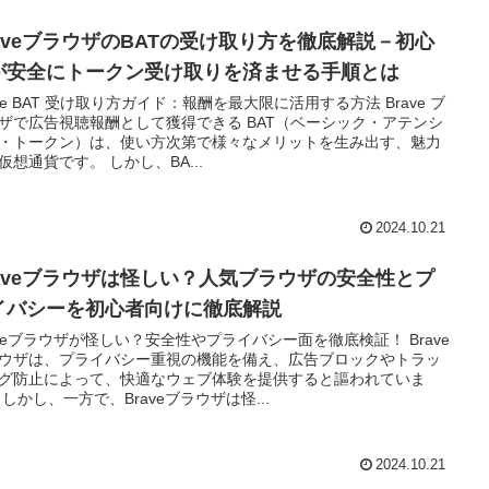
raveブラウザのBATの受け取り方を徹底解説－初心
が安全にトークン受け取りを済ませる手順とは
ave BAT 受け取り方ガイド：報酬を最大限に活用する方法 Brave ブ
ザで広告視聴報酬として獲得できる BAT（ベーシック・アテンシ
・トークン）は、使い方次第で様々なメリットを生み出す、魅力
仮想通貨です。 しかし、BA...
2024.10.21
raveブラウザは怪しい？人気ブラウザの安全性とプ
イバシーを初心者向けに徹底解説
aveブラウザが怪しい？安全性やプライバシー面を徹底検証！ Brave
ウザは、プライバシー重視の機能を備え、広告ブロックやトラッ
グ防止によって、快適なウェブ体験を提供すると謳われていま
 しかし、一方で、Braveブラウザは怪...
2024.10.21