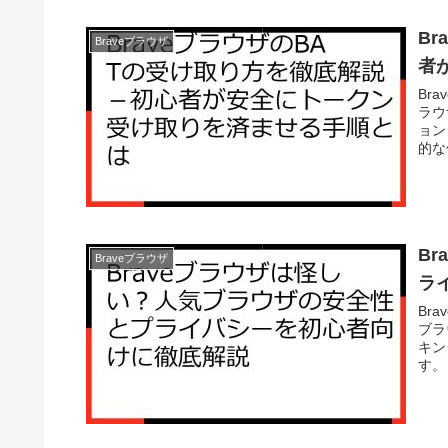
B
Braveブラウザ
者
Br
ラウ
ョン
的な
B
Braveブラウザ
ラ
Br
ブラ
キン
す。