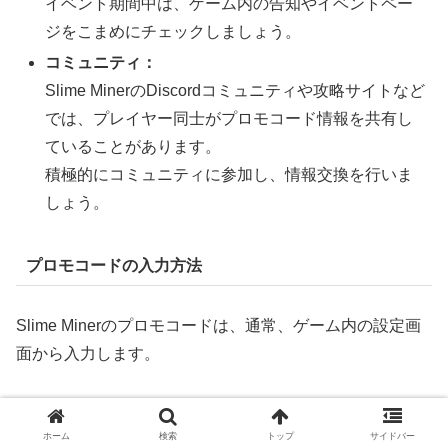
イベント期間中は、ゲーム内の告知やイベントペー
ジをこまめにチェックしましょう。
コミュニティ：
Slime MinerのDiscordコミュニティや攻略サイトなど
では、プレイヤー同士がプロモコード情報を共有し
ていることがあります。
積極的にコミュニティに参加し、情報交換を行いま
しょう。
プロモコードの入力方法
Slime Minerのプロモコードは、通常、ゲーム内の設定画
面から入力します。
Slime Minerを起動し、メニュー画面を開きます。
ホーム
検索
トップ
サイドバー
設定（Settings）またはオプション（Options）を選