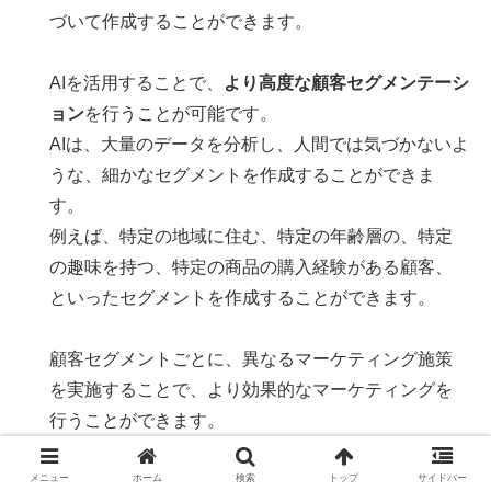
づいて作成することができます。
AIを活用することで、
より高度な顧客セグメンテーシ
ョン
を行うことが可能です。
AIは、大量のデータを分析し、人間では気づかないよ
うな、細かなセグメントを作成することができま
す。
例えば、特定の地域に住む、特定の年齢層の、特定
の趣味を持つ、特定の商品の購入経験がある顧客、
といったセグメントを作成することができます。
顧客セグメントごとに、異なるマーケティング施策
を実施することで、より効果的なマーケティングを
行うことができます。
例えば、特定のセグメントに対して、特別なキャン
ペーンを実施したり、特定のセグメントに対して、
メニュー
ホーム
検索
トップ
サイドバー