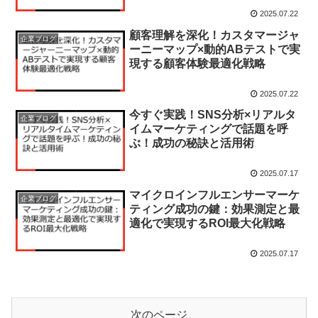
2025.07.22
顧客理解を深化！カスタマージャ
企業ブログ
ーニーマップ×動的ABテストで実
現する顧客体験最適化戦略
2025.07.22
今すぐ実践！SNS分析×リアルタ
企業ブログ
イムマーケティングで話題を呼
ぶ！成功の秘訣と活用術
2025.07.17
マイクロインフルエンサーマーケ
企業ブログ
ティング成功の鍵：効果測定と最
適化で実現するROI最大化戦略
2025.07.17
次のページ