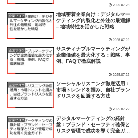
2025.07.23
地域密着企業向け：デジタルマー
企業ブログ
ケティング内製化と外注の最適解
– 地域特性を活かした戦略
2025.07.22
サスティナブルマーケティングが
企業ブログ
企業価値を最大化する：戦略、事
例、FAQで徹底解説
2025.07.22
ソーシャルリスニング徹底活用：
企業ブログ
市場トレンドを掴み、自社ブラン
ドリスクを回避する方法
2025.07.22
デジタルマーケティングの羅針
企業ブログ
盤：ブランド・セーフティ確保と
リスク管理で成功を導く完全ガイ
ド