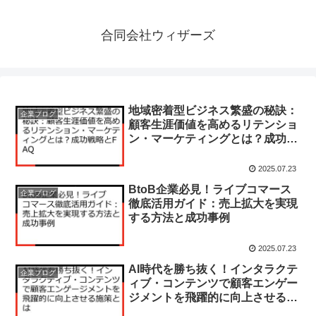
合同会社ウィザーズ
地域密着型ビジネス繁盛の秘訣：
企業ブログ
顧客生涯価値を高めるリテンショ
ン・マーケティングとは？成功戦
略とFAQ
2025.07.23
BtoB企業必見！ライブコマース
企業ブログ
徹底活用ガイド：売上拡大を実現
する方法と成功事例
2025.07.23
AI時代を勝ち抜く！インタラクテ
企業ブログ
ィブ・コンテンツで顧客エンゲー
ジメントを飛躍的に向上させる施
策とは